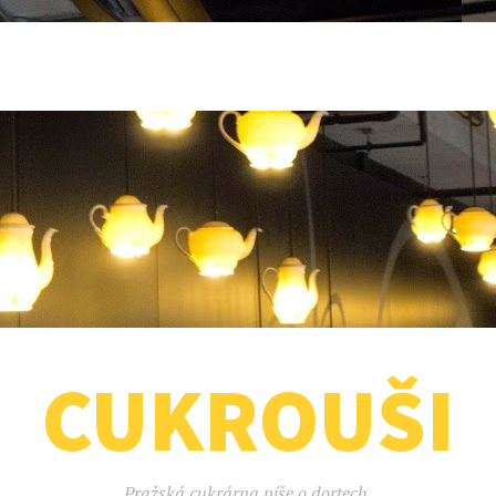
CUKROUŠI
Pražská cukrárna píše o dortech.