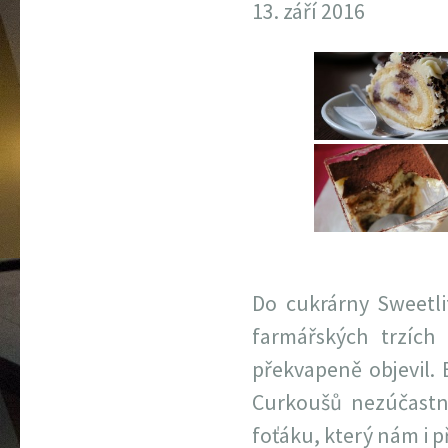
13. září 2016
Do cukrárny Sweetlif
farmářských trzích
překvapeně objevil. 
Curkoušů nezúčastni
foťáku, který nám i p