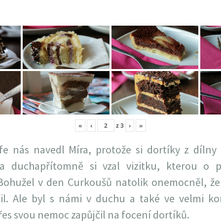
«
‹
z
3
›
»
e nás navedl Míra, protože si dortíky z dílny
 a duchapřítomně si vzal vizitku, kterou o p
Bohužel v den Curkoušů natolik onemocněl, že 
l. Ale byl s námi v duchu a také ve velmi k
řes svou nemoc zapůjčil na focení dortíků.