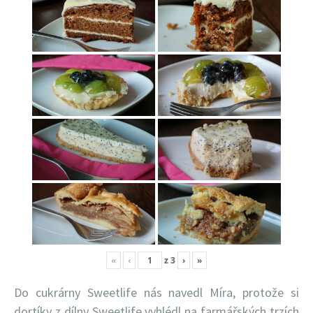
«
‹
z
3
›
»
Do cukrárny Sweetlife nás navedl Míra, protože si
dortíky z dílny Sweetlife vyhlédl na farmářských trzích