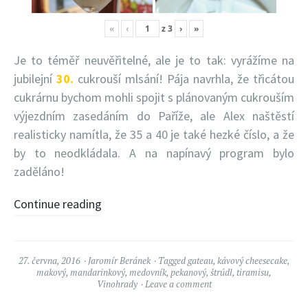
«
‹
z
3
›
»
Je to téměř neuvěřitelné, ale je to tak: vyrážíme na
jubilejní
30.
cukrouší mlsání! Pája navrhla, že třicátou
cukrárnu bychom mohli spojit s plánovaným cukrouším
výjezdním zasedáním do Paříže, ale Alex naštěstí
realisticky namítla, že 35 a 40 je také hezké číslo, a že
by to neodkládala. A na napínavý program bylo
zaděláno!
Continue reading
27. června, 2016
Jaromír Beránek
Tagged
gateau
,
kávový cheesecake
,
makový
,
mandarinkový
,
medovník
,
pekanový
,
štrúdl
,
tiramisu
,
Vinohrady
Leave a comment