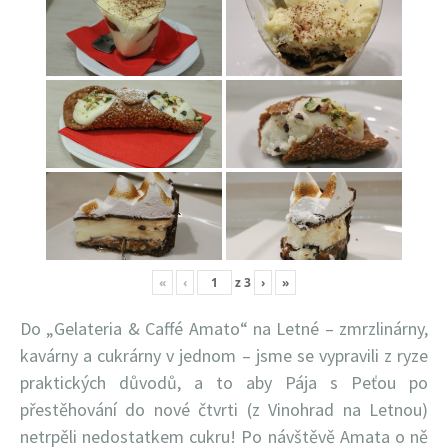
«
‹
z
3
›
»
Do „Gelateria & Caffé Amato“ na Letné – zmrzlinárny,
kavárny a cukrárny v jednom – jsme se vypravili z ryze
praktických důvodů, a to aby Pája s Peťou po
přestěhování do nové čtvrti (z Vinohrad na Letnou)
netrpěli nedostatkem cukru! Po návštěvě Amata o ně