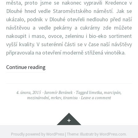
města, proto jsme se nakonec vypravili Kredence v
Dlouhé hned vedle Staroměstského náměstí. Jak se
ukázalo, podnik v Dlouhé otevřeli nedlouho před naší
návštěvou a vedle pekárny a cukrárny zde můžete
nakoupit i maso, ovoce, zeleninu i bio-eko sortiment
vyšší kvality. V suterénní části se v čase naší návštěvy
připravovala na otevření moderně střižená vinotéka.
Continue reading
4. února, 2015
Jaromír Beránek
Tagged
limetka
,
marcipán
,
mezinárodní
,
mrkev
,
tiramisu
Leave a comment
Widgets
Proudly powered by WordPress
|
Theme: Illustratr by
WordPress.com
.