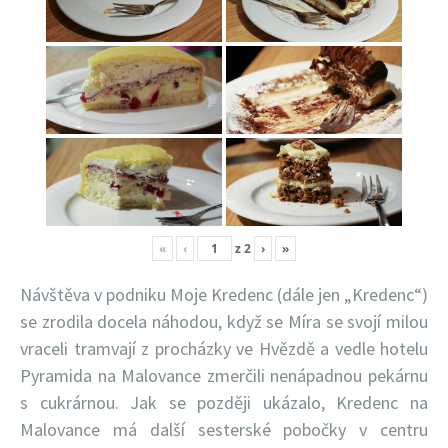
«
‹
z
2
›
»
Návštěva v podniku Moje Kredenc (dále jen „Kredenc“)
se zrodila docela náhodou, když se Míra se svojí milou
vraceli tramvají z procházky ve Hvězdě a vedle hotelu
Pyramida na Malovance zmerčili nenápadnou pekárnu
s cukrárnou. Jak se později ukázalo, Kredenc na
Malovance má další sesterské pobočky v centru