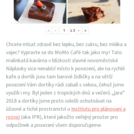
«
‹
z
3
›
»
Chcete mlsat zdravě bez lepku, bez cukru, bez mléka a
vajec? Vypravte se do MoMo Café tak jako my! Tato
malinkatá kavárna v blízkosti slavné novoměstské
Náplavky sice nenabízí místo k posezení, ale na rychlé
kafe a dortík jsou tam barové židličky a na větší
posezení Vám dortíky rádi zabalí s sebou, čehož jsme
využili i my. Byl jeden z tropických dnů a večerů „jara“
2018 a dortíky jsme proto odešli ochutnávat na
úžasné a tiché prostranství u
Institutu pro plánovaní a
rozvoj
(aka IPR), které jakožto veřejný prostor pro
odpočinek a posezení všem doporučujeme.