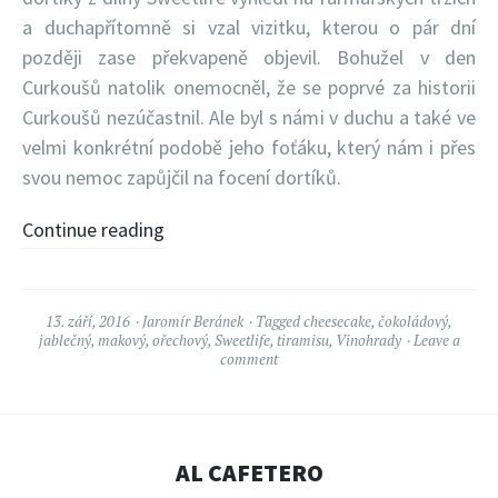
a duchapřítomně si vzal vizitku, kterou o pár dní
později zase překvapeně objevil. Bohužel v den
Curkoušů natolik onemocněl, že se poprvé za historii
Curkoušů nezúčastnil. Ale byl s námi v duchu a také ve
velmi konkrétní podobě jeho foťáku, který nám i přes
svou nemoc zapůjčil na focení dortíků.
Continue reading
13. září, 2016
Jaromír Beránek
Tagged
cheesecake
,
čokoládový
,
jablečný
,
makový
,
ořechový
,
Sweetlife
,
tiramisu
,
Vinohrady
Leave a
comment
AL CAFETERO