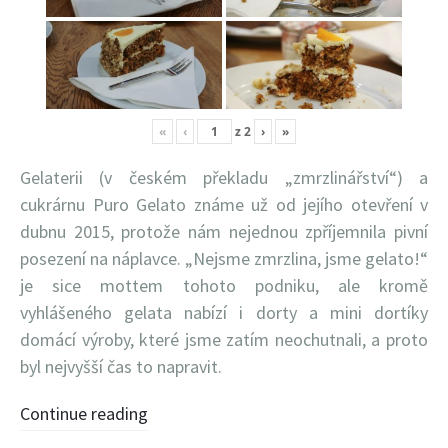
«
‹
z
2
›
»
Gelaterii (v českém překladu „zmrzlinářství“) a
cukrárnu Puro Gelato známe už od jejího otevření v
dubnu 2015, protože nám nejednou zpříjemnila pivní
posezení na náplavce. „Nejsme zmrzlina, jsme gelato!“
je sice mottem tohoto podniku, ale kromě
vyhlášeného gelata nabízí i dorty a mini dortíky
domácí výroby, které jsme zatím neochutnali, a proto
byl nejvyšší čas to napravit.
Continue reading