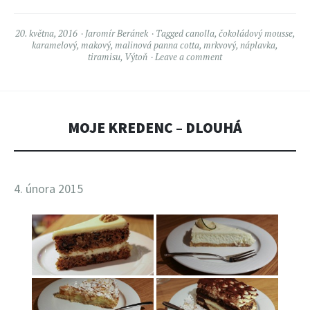
20. května, 2016
Jaromír Beránek
Tagged
canolla
,
čokoládový mousse
,
karamelový
,
makový
,
malinová panna cotta
,
mrkvový
,
náplavka
,
tiramisu
,
Výtoň
Leave a comment
MOJE KREDENC – DLOUHÁ
4. února 2015